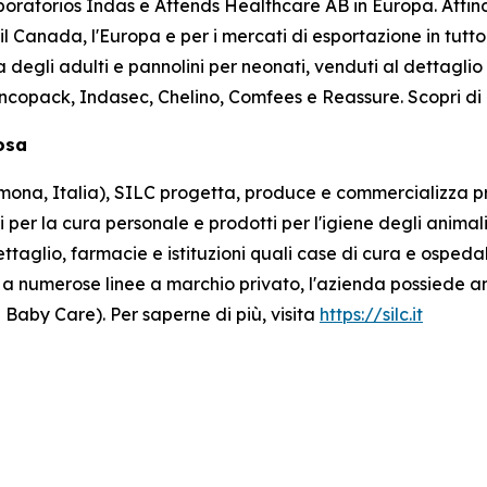
oratorios Indas e Attends Healthcare AB in Europa. Atti
, il Canada, l'Europa e per i mercati di esportazione in tutto
a degli adulti e pannolini per neonati, venduti al dettagli
Incopack, Indasec, Chelino, Comfees
e
Reassure
. Scopri di
losa
na, Italia), SILC progetta, produce e commercializza prod
i per la cura personale e prodotti per l'igiene degli animali
ttaglio, farmacie e istituzioni quali case di cura e osped
tre a numerose linee a marchio privato, l'azienda possiede a
 Baby Care). Per saperne di più, visita
https://silc.it