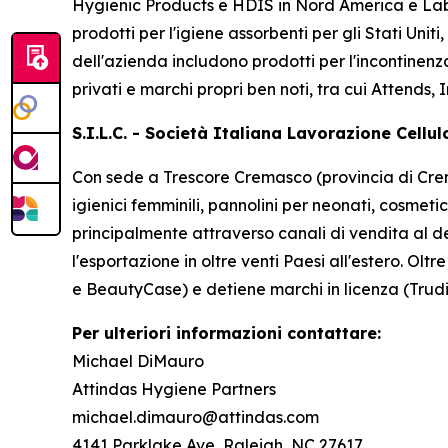
Hygienic Products e HDIS in Nord America e Lab
prodotti per l'igiene assorbenti per gli Stati Uniti
dell'azienda includono prodotti per l'incontinenz
privati ​​e marchi propri ben noti, tra cui
Attends, 
S.I.L.C. - Società Italiana Lavorazione Cellu
Con sede a Trescore Cremasco (provincia di Cremo
igienici femminili, pannolini per neonati, cosmetic
principalmente attraverso canali di vendita al de
l'esportazione in oltre venti Paesi all'estero. Ol
e BeautyCase) e detiene marchi in licenza (Trudi
Per ulteriori informazioni contattare:
Michael DiMauro
Attindas Hygiene Partners
michael.dimauro@attindas.com
4141 Parklake Ave, Raleigh, NC 27617