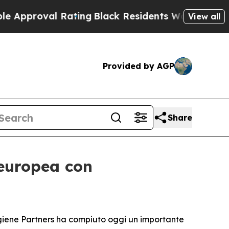
proval Rating
Black Residents Warned of Abusive 
View all
Provided by AGP
Share
 europea con
giene Partners ha compiuto oggi un importante