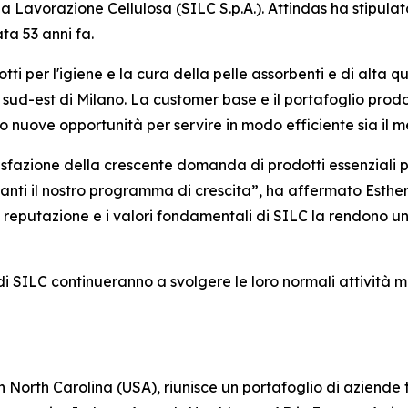
na Lavorazione Cellulosa (SILC S.p.A.). Attindas ha stipulat
ta 53 anni fa.
tti per l'igiene e la cura della pelle assorbenti e di alta qu
ud-est di Milano. La customer base e il portafoglio prodot
o nuove opportunità per servire in modo efficiente sia il 
isfazione della crescente domanda di prodotti essenziali p
avanti il nostro programma di crescita”, ha affermato Esthe
a reputazione e i valori fondamentali di SILC la rendono un
iali di SILC continueranno a svolgere le loro normali attivit
n North Carolina (USA), riunisce un portafoglio di aziende