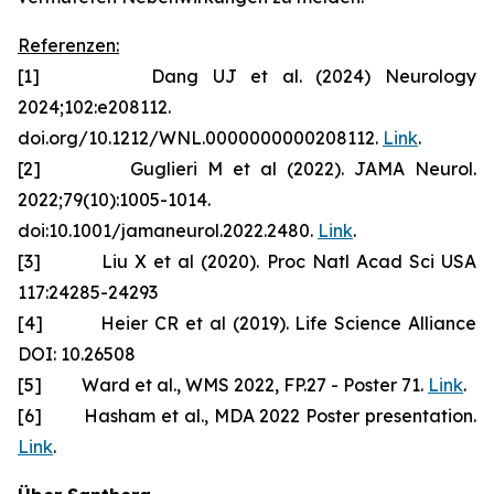
Referenzen:
[1] Dang UJ et al. (2024) Neurology
2024;102:e208112.
doi.org/10.1212/WNL.0000000000208112.
Link
.
[2] Guglieri M et al (2022). JAMA Neurol.
2022;79(10):1005-1014.
doi:10.1001/jamaneurol.2022.2480.
Link
.
[3] Liu X et al (2020). Proc Natl Acad Sci USA
117:24285-24293
[4] Heier CR et al (2019). Life Science Alliance
DOI: 10.26508
[5] Ward et al., WMS 2022, FP.27 - Poster 71.
Link
.
[6] Hasham et al., MDA 2022 Poster presentation.
Link
.